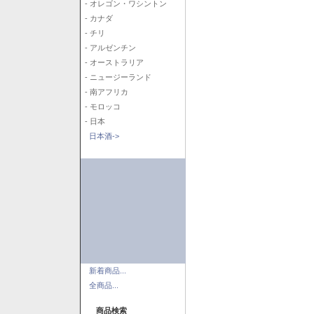
- オレゴン・ワシントン
- カナダ
- チリ
- アルゼンチン
- オーストラリア
- ニュージーランド
- 南アフリカ
- モロッコ
- 日本
日本酒->
新着商品...
全商品...
商品検索