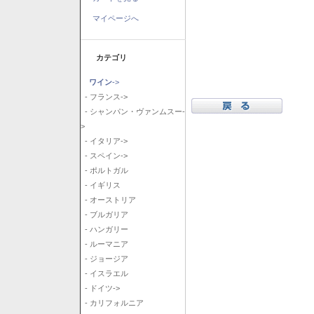
マイページへ
カテゴリ
ワイン
->
- フランス->
- シャンパン・ヴァンムスー-
>
- イタリア->
- スペイン->
- ポルトガル
- イギリス
- オーストリア
- ブルガリア
- ハンガリー
- ルーマニア
- ジョージア
- イスラエル
- ドイツ->
- カリフォルニア