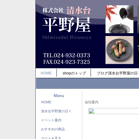
HOME
shopのトップ
ブログ清水台平野屋の日
Menu
HOME
会社案内
清水台平野屋の日々
イベント案内
おすすめの商品
カートを見る