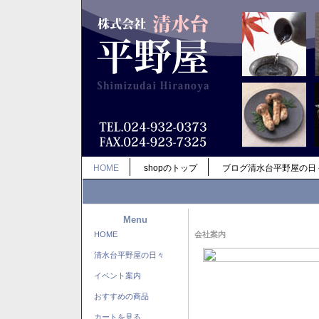
HOME
shopのトップ
ブログ清水台平野屋の日
Menu
HOME
会社案内
清水台平野屋の日々
イベント案内
おすすめの商品
カートを見る