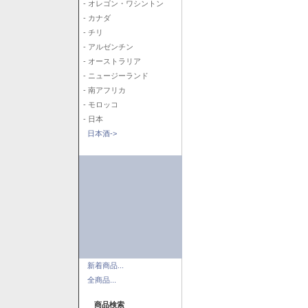
- オレゴン・ワシントン
- カナダ
- チリ
- アルゼンチン
- オーストラリア
- ニュージーランド
- 南アフリカ
- モロッコ
- 日本
日本酒->
新着商品...
全商品...
商品検索