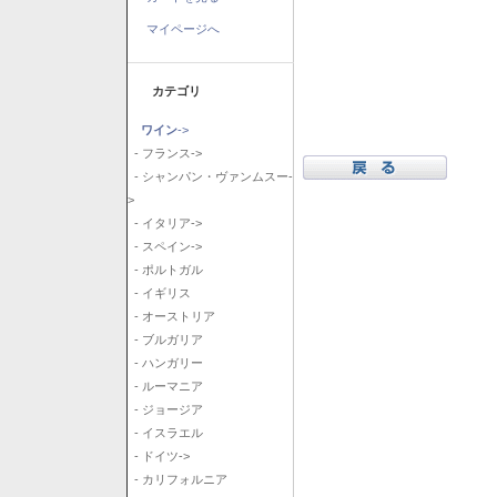
マイページへ
カテゴリ
ワイン
->
- フランス->
- シャンパン・ヴァンムスー-
>
- イタリア->
- スペイン->
- ポルトガル
- イギリス
- オーストリア
- ブルガリア
- ハンガリー
- ルーマニア
- ジョージア
- イスラエル
- ドイツ->
- カリフォルニア