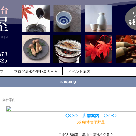
ップ
ブログ清水台平野屋の日々
イベント案内
shoping
会社案内
◇◇◇ 店舗案内 ◇◇◇
(株)清水台平野屋
〒963-8005 郡山市清水台2-5-9