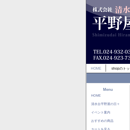
HOME
shopのト
Menu
HOME
清水台平野屋の日々
イベント案内
おすすめの商品
カートを見る