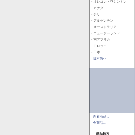
- オレゴン・ワシントン
- カナダ
- チリ
- アルゼンチン
- オーストラリア
- ニュージーランド
- 南アフリカ
- モロッコ
- 日本
日本酒->
新着商品...
全商品...
商品検索