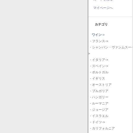
マイページへ
カテゴリ
ワイン
->
- フランス->
- シャンパン・ヴァンムスー-
>
- イタリア->
- スペイン->
- ポルトガル
- イギリス
- オーストリア
- ブルガリア
- ハンガリー
- ルーマニア
- ジョージア
- イスラエル
- ドイツ->
- カリフォルニア