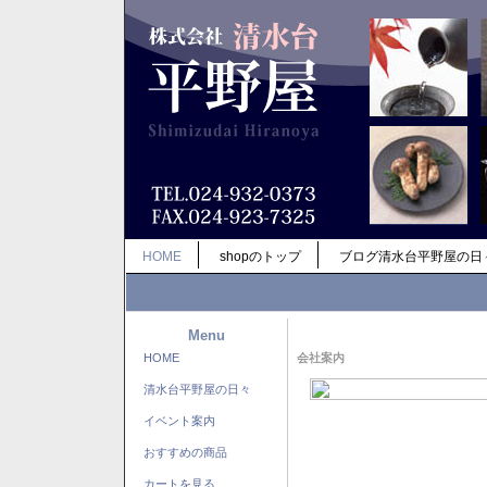
HOME
shopのトップ
ブログ清水台平野屋の日
Menu
HOME
会社案内
清水台平野屋の日々
イベント案内
おすすめの商品
カートを見る