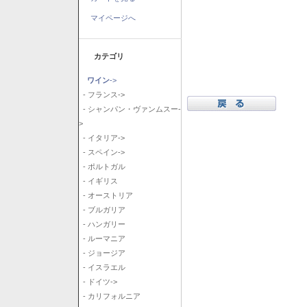
マイページへ
カテゴリ
ワイン
->
- フランス->
- シャンパン・ヴァンムスー-
>
- イタリア->
- スペイン->
- ポルトガル
- イギリス
- オーストリア
- ブルガリア
- ハンガリー
- ルーマニア
- ジョージア
- イスラエル
- ドイツ->
- カリフォルニア