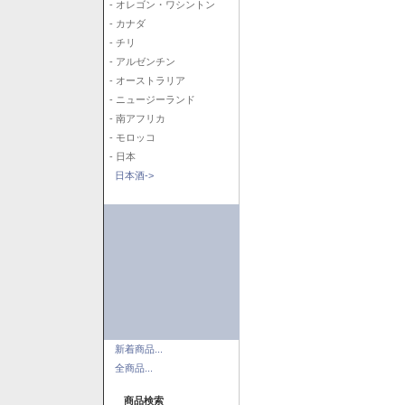
- オレゴン・ワシントン
- カナダ
- チリ
- アルゼンチン
- オーストラリア
- ニュージーランド
- 南アフリカ
- モロッコ
- 日本
日本酒->
新着商品...
全商品...
商品検索