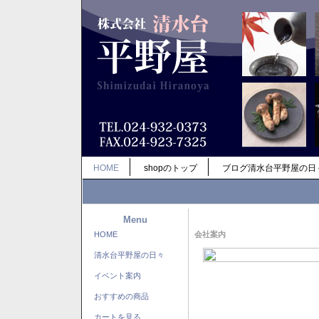
HOME
shopのトップ
ブログ清水台平野屋の日
Menu
HOME
会社案内
清水台平野屋の日々
イベント案内
おすすめの商品
カートを見る