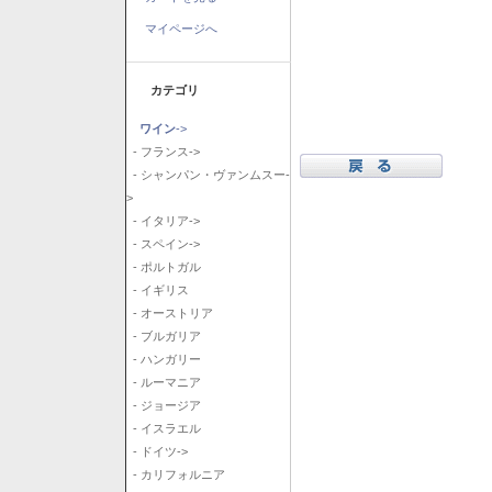
マイページへ
カテゴリ
ワイン
->
- フランス->
- シャンパン・ヴァンムスー-
>
- イタリア->
- スペイン->
- ポルトガル
- イギリス
- オーストリア
- ブルガリア
- ハンガリー
- ルーマニア
- ジョージア
- イスラエル
- ドイツ->
- カリフォルニア