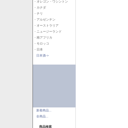
- オレゴン・ワシントン
- カナダ
- チリ
- アルゼンチン
- オーストラリア
- ニュージーランド
- 南アフリカ
- モロッコ
- 日本
日本酒->
新着商品...
全商品...
商品検索