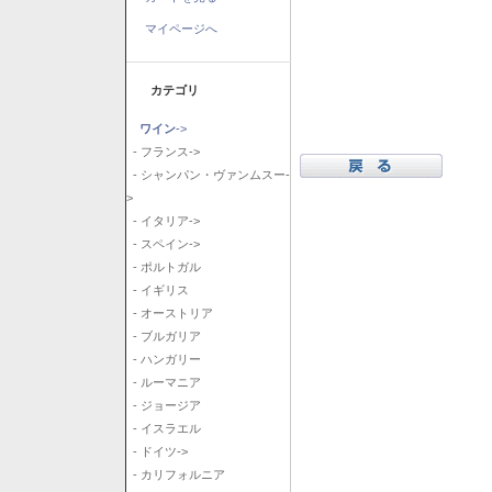
マイページへ
カテゴリ
ワイン
->
- フランス->
- シャンパン・ヴァンムスー-
>
- イタリア->
- スペイン->
- ポルトガル
- イギリス
- オーストリア
- ブルガリア
- ハンガリー
- ルーマニア
- ジョージア
- イスラエル
- ドイツ->
- カリフォルニア