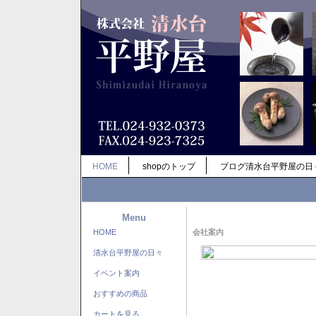
HOME
shopのトップ
ブログ清水台平野屋の日
Menu
HOME
会社案内
清水台平野屋の日々
イベント案内
おすすめの商品
カートを見る