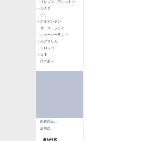
- オレゴン・ワシントン
- カナダ
- チリ
- アルゼンチン
- オーストラリア
- ニュージーランド
- 南アフリカ
- モロッコ
- 日本
日本酒->
新着商品...
全商品...
商品検索