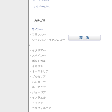
マイページへ
カテゴリ
ワイン
->
- フランス->
- シャンパン・ヴァンムスー-
>
- イタリア->
- スペイン->
- ポルトガル
- イギリス
- オーストリア
- ブルガリア
- ハンガリー
- ルーマニア
- ジョージア
- イスラエル
- ドイツ->
- カリフォルニア