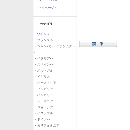
マイページへ
カテゴリ
ワイン
->
- フランス->
- シャンパン・ヴァンムスー-
>
- イタリア->
- スペイン->
- ポルトガル
- イギリス
- オーストリア
- ブルガリア
- ハンガリー
- ルーマニア
- ジョージア
- イスラエル
- ドイツ->
- カリフォルニア