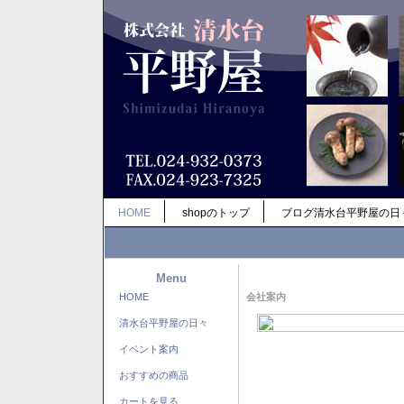
HOME
shopのトップ
ブログ清水台平野屋の日
Menu
HOME
会社案内
清水台平野屋の日々
イベント案内
おすすめの商品
カートを見る