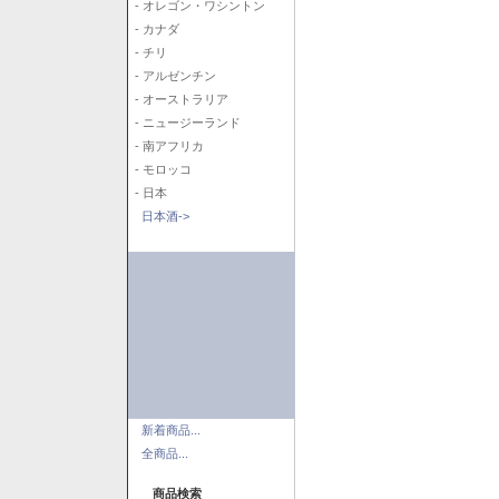
- オレゴン・ワシントン
- カナダ
- チリ
- アルゼンチン
- オーストラリア
- ニュージーランド
- 南アフリカ
- モロッコ
- 日本
日本酒->
新着商品...
全商品...
商品検索