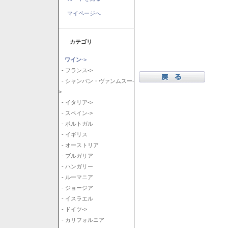
マイページへ
カテゴリ
ワイン
->
- フランス->
- シャンパン・ヴァンムスー-
>
- イタリア->
- スペイン->
- ポルトガル
- イギリス
- オーストリア
- ブルガリア
- ハンガリー
- ルーマニア
- ジョージア
- イスラエル
- ドイツ->
- カリフォルニア