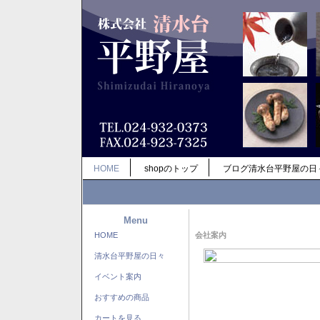
HOME
shopのトップ
ブログ清水台平野屋の日
Menu
HOME
会社案内
清水台平野屋の日々
イベント案内
おすすめの商品
カートを見る