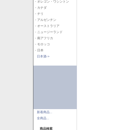
- オレゴン・ワシントン
- カナダ
- チリ
- アルゼンチン
- オーストラリア
- ニュージーランド
- 南アフリカ
- モロッコ
- 日本
日本酒->
新着商品...
全商品...
商品検索