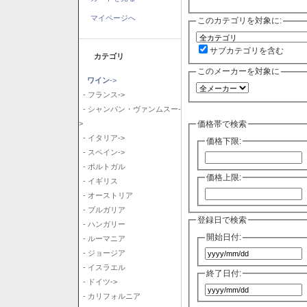
マイページへ
このカテゴリを対象に:
サブカテゴリを含む
カテゴリ
このメーカーを対象に
ワイン
->
- フランス->
- シャンパン・ヴァンムスー-
価格帯で検索
>
- イタリア->
価格下限:
- スペイン->
- ポルトガル
価格上限:
- イギリス
- オーストリア
- ブルガリア
登録日で検索
- ハンガリー
開始日付:
- ルーマニア
- ジョージア
- イスラエル
終了日付:
- ドイツ->
- カリフォルニア