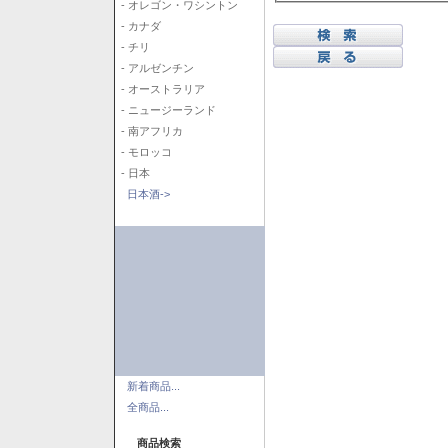
- オレゴン・ワシントン
- カナダ
- チリ
- アルゼンチン
- オーストラリア
- ニュージーランド
- 南アフリカ
- モロッコ
- 日本
日本酒->
新着商品...
全商品...
商品検索