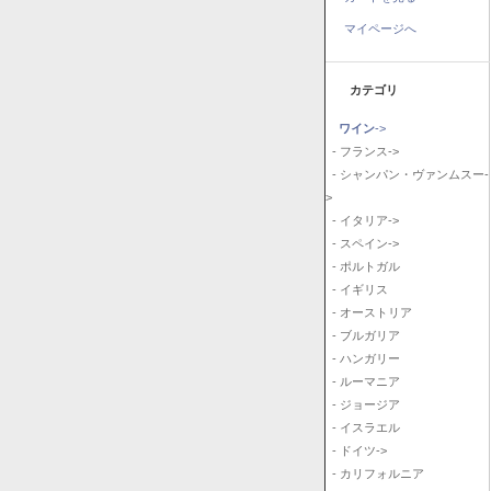
マイページへ
カテゴリ
ワイン
->
- フランス->
- シャンパン・ヴァンムスー-
>
- イタリア->
- スペイン->
- ポルトガル
- イギリス
- オーストリア
- ブルガリア
- ハンガリー
- ルーマニア
- ジョージア
- イスラエル
- ドイツ->
- カリフォルニア