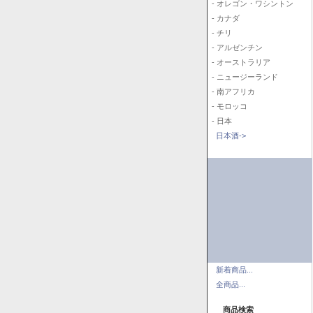
- オレゴン・ワシントン
- カナダ
- チリ
- アルゼンチン
- オーストラリア
- ニュージーランド
- 南アフリカ
- モロッコ
- 日本
日本酒->
新着商品...
全商品...
商品検索