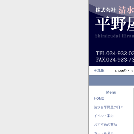
HOME
shopのト
Menu
HOME
清水台平野屋の日々
イベント案内
おすすめの商品
カートを見る