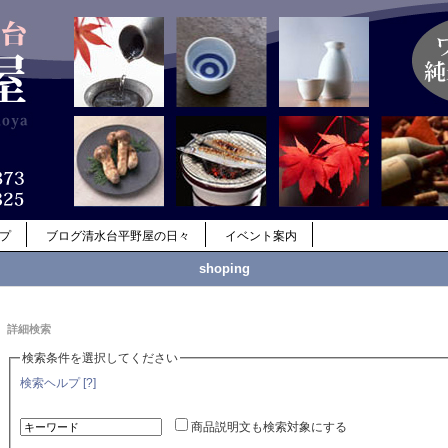
ップ
ブログ清水台平野屋の日々
イベント案内
shoping
詳細検索
検索条件を選択してください
検索ヘルプ [?]
商品説明文も検索対象にする