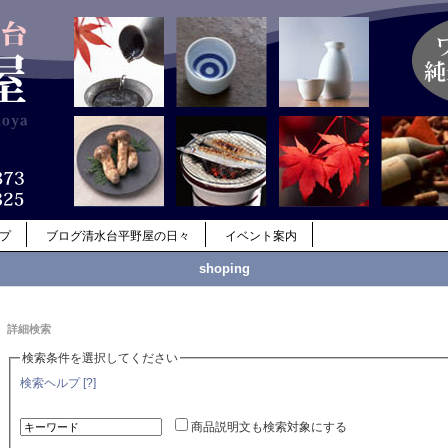
ップ
ブログ清水台平野屋の日々
イベント案内
shoping
詳細検索
検索条件を選択してください
検索ヘルプ [?]
商品説明文も検索対象にする