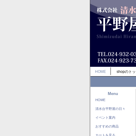
HOME
shopのト
Menu
HOME
清水台平野屋の日々
イベント案内
おすすめの商品
カートを見る