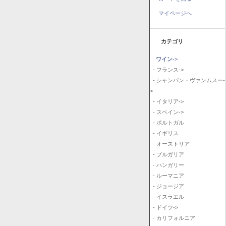
マイページへ
カテゴリ
ワイン
->
- フランス->
- シャンパン・ヴァンムスー-
>
- イタリア->
- スペイン->
- ポルトガル
- イギリス
- オーストリア
- ブルガリア
- ハンガリー
- ルーマニア
- ジョージア
- イスラエル
- ドイツ->
- カリフォルニア