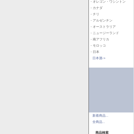
- オレゴン・ワシントン
- カナダ
- チリ
- アルゼンチン
- オーストラリア
- ニュージーランド
- 南アフリカ
- モロッコ
- 日本
日本酒->
新着商品...
全商品...
商品検索