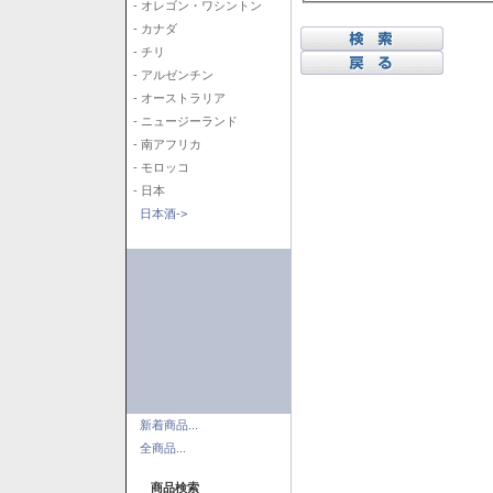
- オレゴン・ワシントン
- カナダ
- チリ
- アルゼンチン
- オーストラリア
- ニュージーランド
- 南アフリカ
- モロッコ
- 日本
日本酒->
新着商品...
全商品...
商品検索