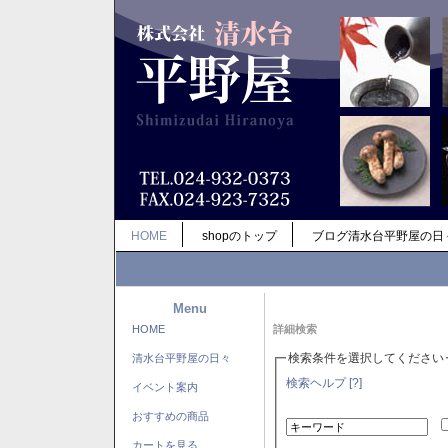
HOME
shopのトップ
ブログ清水台平野屋の日
Menu
HOME
詳細検索
検索条件を選択してください
清水台平野屋の日々
検索ヘルプ [?]
イベント案内
おすすめの商品
カートを見る