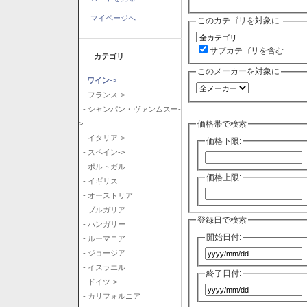
マイページへ
このカテゴリを対象に:
サブカテゴリを含む
カテゴリ
このメーカーを対象に
ワイン
->
- フランス->
- シャンパン・ヴァンムスー-
価格帯で検索
>
- イタリア->
価格下限:
- スペイン->
- ポルトガル
価格上限:
- イギリス
- オーストリア
- ブルガリア
登録日で検索
- ハンガリー
開始日付:
- ルーマニア
- ジョージア
- イスラエル
終了日付:
- ドイツ->
- カリフォルニア