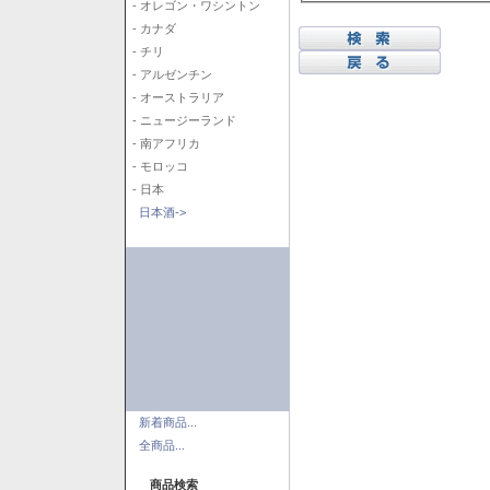
- オレゴン・ワシントン
- カナダ
- チリ
- アルゼンチン
- オーストラリア
- ニュージーランド
- 南アフリカ
- モロッコ
- 日本
日本酒->
新着商品...
全商品...
商品検索