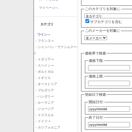
マイページへ
このカテゴリを対象に:
サブカテゴリを含む
カテゴリ
このメーカーを対象に
ワイン
->
- フランス->
- シャンパン・ヴァンムスー-
価格帯で検索
>
- イタリア->
価格下限:
- スペイン->
- ポルトガル
価格上限:
- イギリス
- オーストリア
- ブルガリア
登録日で検索
- ハンガリー
開始日付:
- ルーマニア
- ジョージア
- イスラエル
終了日付:
- ドイツ->
- カリフォルニア