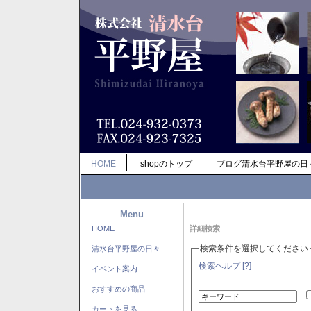
HOME
shopのトップ
ブログ清水台平野屋の日
Menu
HOME
詳細検索
検索条件を選択してください
清水台平野屋の日々
検索ヘルプ [?]
イベント案内
おすすめの商品
カートを見る