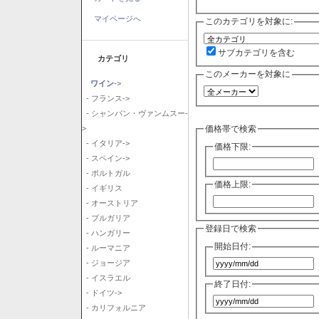
マイページへ
このカテゴリを対象に:
サブカテゴリを含む
カテゴリ
このメーカーを対象に
ワイン
->
- フランス->
- シャンパン・ヴァンムスー-
価格帯で検索
>
- イタリア->
価格下限:
- スペイン->
- ポルトガル
価格上限:
- イギリス
- オーストリア
- ブルガリア
登録日で検索
- ハンガリー
開始日付:
- ルーマニア
- ジョージア
- イスラエル
終了日付:
- ドイツ->
- カリフォルニア