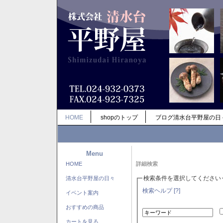
HOME
shopのトップ
ブログ清水台平野屋の日
Menu
HOME
詳細検索
検索条件を選択してください
清水台平野屋の日々
検索ヘルプ [?]
イベント案内
おすすめの商品
カートを見る