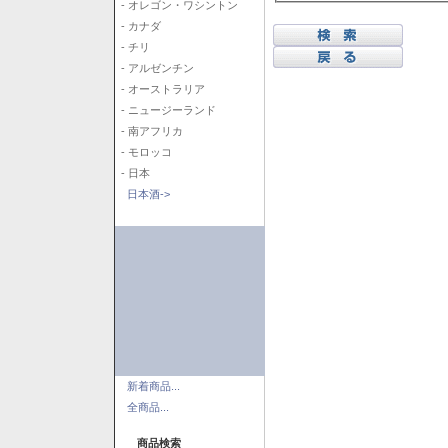
- オレゴン・ワシントン
- カナダ
- チリ
- アルゼンチン
- オーストラリア
- ニュージーランド
- 南アフリカ
- モロッコ
- 日本
日本酒->
新着商品...
全商品...
商品検索