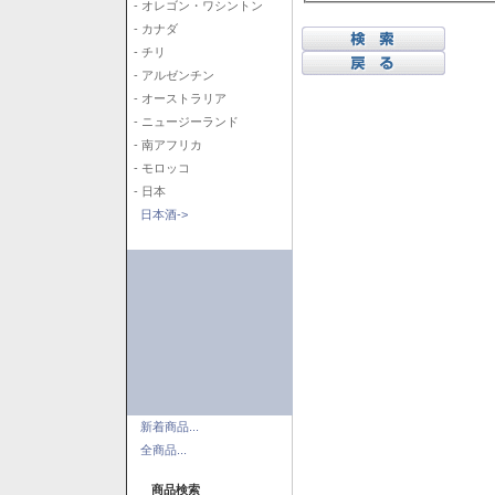
- オレゴン・ワシントン
- カナダ
- チリ
- アルゼンチン
- オーストラリア
- ニュージーランド
- 南アフリカ
- モロッコ
- 日本
日本酒->
新着商品...
全商品...
商品検索