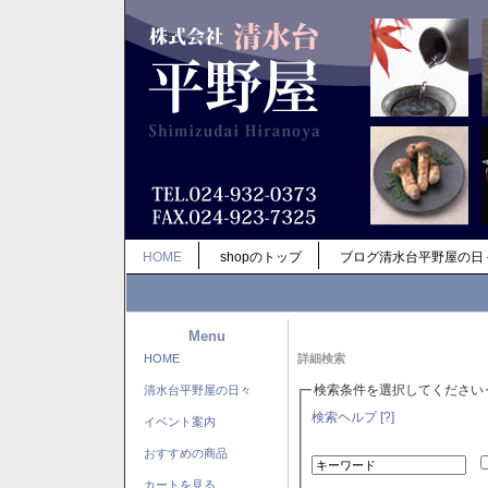
HOME
shopのトップ
ブログ清水台平野屋の日
Menu
HOME
詳細検索
検索条件を選択してください
清水台平野屋の日々
検索ヘルプ [?]
イベント案内
おすすめの商品
カートを見る