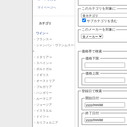
マイページへ
このカテゴリを対象に:
サブカテゴリを含む
カテゴリ
このメーカーを対象に
ワイン
->
- フランス->
- シャンパン・ヴァンムスー-
価格帯で検索
>
- イタリア->
価格下限:
- スペイン->
- ポルトガル
価格上限:
- イギリス
- オーストリア
- ブルガリア
登録日で検索
- ハンガリー
開始日付:
- ルーマニア
- ジョージア
- イスラエル
終了日付:
- ドイツ->
- カリフォルニア