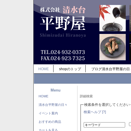
HOME
shopのトップ
ブログ清水台平野屋の日
Menu
HOME
詳細検索
検索条件を選択してください
清水台平野屋の日々
検索ヘルプ [?]
イベント案内
おすすめの商品
カートを見る