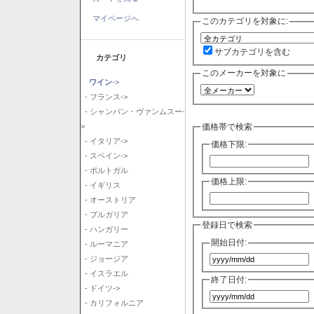
マイページへ
このカテゴリを対象に:
サブカテゴリを含む
カテゴリ
このメーカーを対象に
ワイン
->
- フランス->
- シャンパン・ヴァンムスー-
価格帯で検索
>
- イタリア->
価格下限:
- スペイン->
- ポルトガル
価格上限:
- イギリス
- オーストリア
- ブルガリア
登録日で検索
- ハンガリー
開始日付:
- ルーマニア
- ジョージア
- イスラエル
終了日付:
- ドイツ->
- カリフォルニア