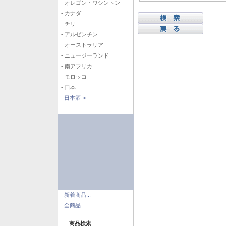
- オレゴン・ワシントン
- カナダ
- チリ
- アルゼンチン
- オーストラリア
- ニュージーランド
- 南アフリカ
- モロッコ
- 日本
日本酒->
新着商品...
全商品...
商品検索