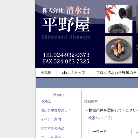
HOME
shopのトップ
ブログ清水台平野屋の日
Menu
HOME
詳細検索
検索条件を選択してください
清水台平野屋の日々
検索ヘルプ [?]
イベント案内
おすすめの商品
カートを見る