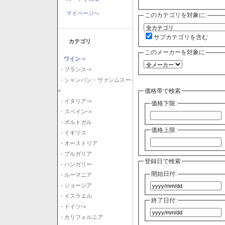
マイページへ
このカテゴリを対象に:
サブカテゴリを含む
カテゴリ
このメーカーを対象に
ワイン
->
- フランス->
- シャンパン・ヴァンムスー-
価格帯で検索
>
- イタリア->
価格下限:
- スペイン->
- ポルトガル
価格上限:
- イギリス
- オーストリア
- ブルガリア
登録日で検索
- ハンガリー
開始日付:
- ルーマニア
- ジョージア
- イスラエル
終了日付:
- ドイツ->
- カリフォルニア