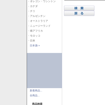
- オレゴン・ワシントン
- カナダ
- チリ
- アルゼンチン
- オーストラリア
- ニュージーランド
- 南アフリカ
- モロッコ
- 日本
日本酒->
新着商品...
全商品...
商品検索