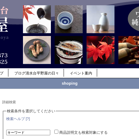
ップ
ブログ清水台平野屋の日々
イベント案内
shoping
詳細検索
検索条件を選択してください
検索ヘルプ [?]
商品説明文も検索対象にする