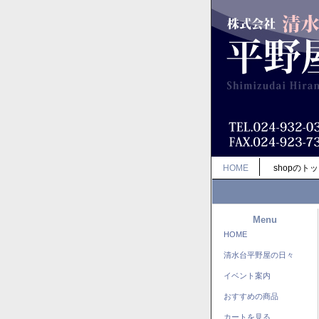
HOME
shopのト
Menu
HOME
清水台平野屋の日々
イベント案内
おすすめの商品
カートを見る