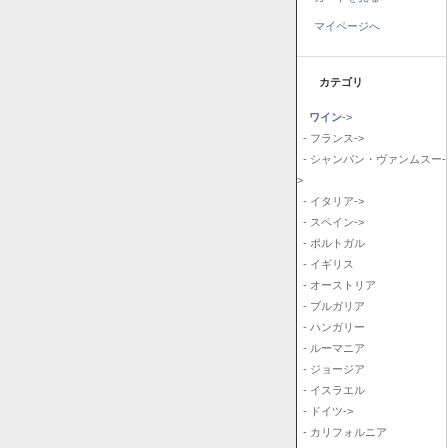
マイページへ
カテゴリ
ワイン
->
- フランス->
- シャンパン・ヴァンムスー-
>
- イタリア->
- スペイン->
- ポルトガル
- イギリス
- オーストリア
- ブルガリア
- ハンガリー
- ルーマニア
- ジョージア
- イスラエル
- ドイツ->
- カリフォルニア