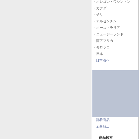
- オレゴン・ワシントン
- カナダ
- チリ
- アルゼンチン
- オーストラリア
- ニュージーランド
- 南アフリカ
- モロッコ
- 日本
日本酒->
新着商品...
全商品...
商品検索