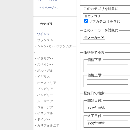
マイページへ
このカテゴリを対象に:
サブカテゴリを含む
カテゴリ
このメーカーを対象に
ワイン
->
- フランス->
- シャンパン・ヴァンムスー-
価格帯で検索
>
- イタリア->
価格下限:
- スペイン->
- ポルトガル
価格上限:
- イギリス
- オーストリア
- ブルガリア
登録日で検索
- ハンガリー
開始日付:
- ルーマニア
- ジョージア
- イスラエル
終了日付:
- ドイツ->
- カリフォルニア