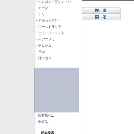
- オレゴン・ワシントン
- カナダ
- チリ
- アルゼンチン
- オーストラリア
- ニュージーランド
- 南アフリカ
- モロッコ
- 日本
日本酒->
新着商品...
全商品...
商品検索