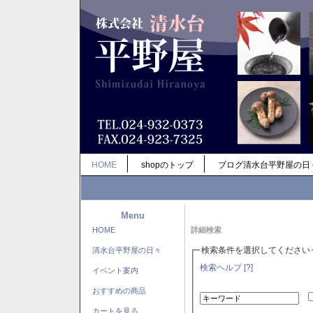
HOME
shopのトップ
ブログ清水台平野屋の日
Menu
HOME
詳細検索
検索条件を選択してください
清水台平野屋の日々
検索ヘルプ [?]
イベント案内
おすすめの商品
カートを見る