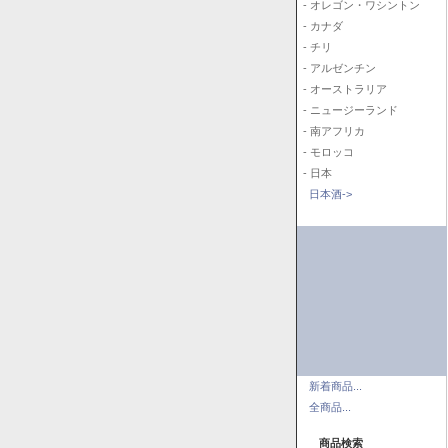
- オレゴン・ワシントン
- カナダ
- チリ
- アルゼンチン
- オーストラリア
- ニュージーランド
- 南アフリカ
- モロッコ
- 日本
日本酒->
新着商品...
全商品...
商品検索