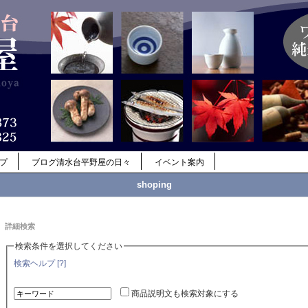
ップ
ブログ清水台平野屋の日々
イベント案内
shoping
詳細検索
検索条件を選択してください
検索ヘルプ [?]
商品説明文も検索対象にする