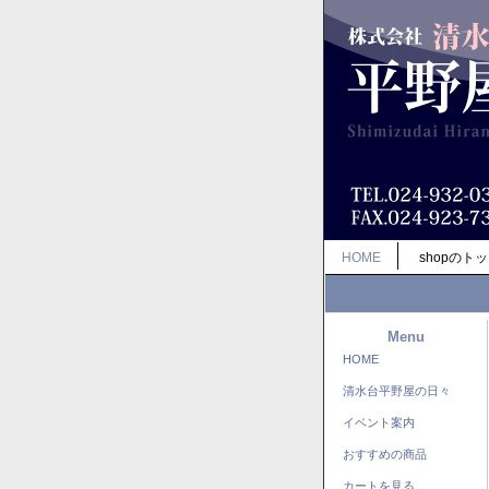
HOME
shopのト
Menu
HOME
清水台平野屋の日々
イベント案内
おすすめの商品
カートを見る