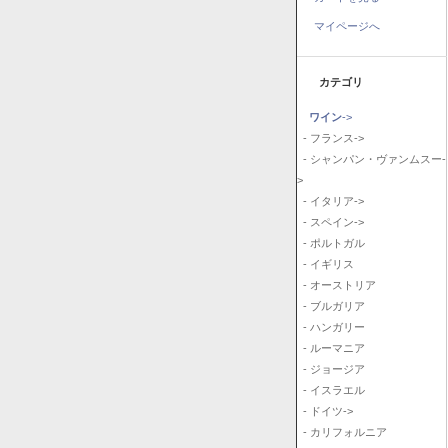
マイページへ
カテゴリ
ワイン
->
- フランス->
- シャンパン・ヴァンムスー-
>
- イタリア->
- スペイン->
- ポルトガル
- イギリス
- オーストリア
- ブルガリア
- ハンガリー
- ルーマニア
- ジョージア
- イスラエル
- ドイツ->
- カリフォルニア