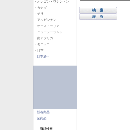
- オレゴン・ワシントン
- カナダ
- チリ
- アルゼンチン
- オーストラリア
- ニュージーランド
- 南アフリカ
- モロッコ
- 日本
日本酒->
新着商品...
全商品...
商品検索