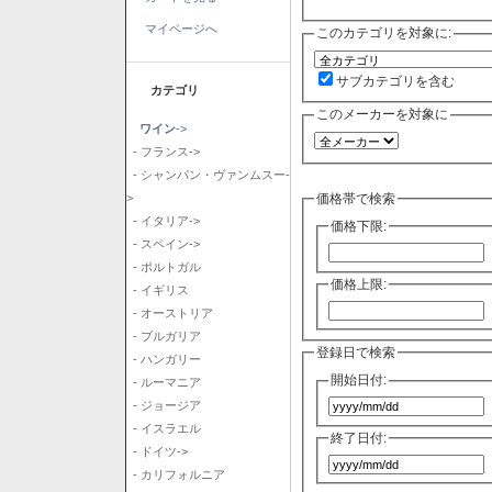
マイページへ
このカテゴリを対象に:
サブカテゴリを含む
カテゴリ
このメーカーを対象に
ワイン
->
- フランス->
- シャンパン・ヴァンムスー-
価格帯で検索
>
- イタリア->
価格下限:
- スペイン->
- ポルトガル
価格上限:
- イギリス
- オーストリア
- ブルガリア
登録日で検索
- ハンガリー
開始日付:
- ルーマニア
- ジョージア
- イスラエル
終了日付:
- ドイツ->
- カリフォルニア