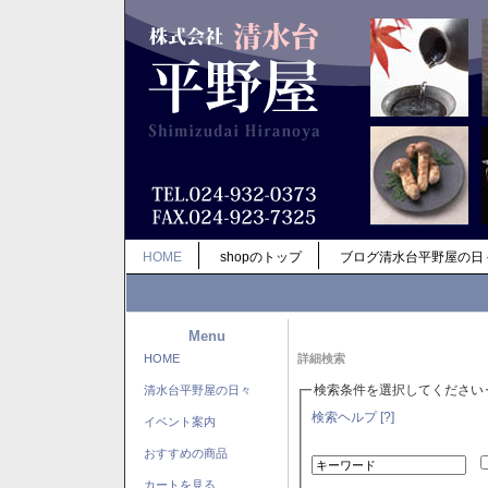
HOME
shopのトップ
ブログ清水台平野屋の日
Menu
HOME
詳細検索
検索条件を選択してください
清水台平野屋の日々
検索ヘルプ [?]
イベント案内
おすすめの商品
カートを見る