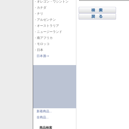
- オレゴン・ワシントン
- カナダ
- チリ
- アルゼンチン
- オーストラリア
- ニュージーランド
- 南アフリカ
- モロッコ
- 日本
日本酒->
新着商品...
全商品...
商品検索