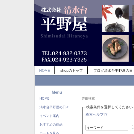
HOME
shopのトップ
ブログ清水台平野屋の日
Menu
HOME
詳細検索
検索条件を選択してください
清水台平野屋の日々
検索ヘルプ [?]
イベント案内
おすすめの商品
カートを見る