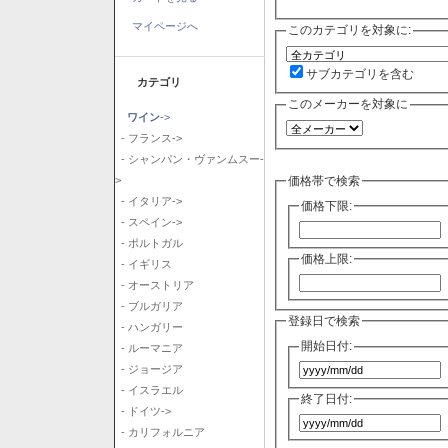
マイページへ
このカテゴリを対象に:
サブカテゴリを含む
カテゴリ
このメーカーを対象に
ワイン
->
- フランス->
- シャンパン・ヴァンムスー-
価格帯で検索
>
- イタリア->
価格下限:
- スペイン->
- ポルトガル
価格上限:
- イギリス
- オーストリア
- ブルガリア
登録日で検索
- ハンガリー
開始日付:
- ルーマニア
- ジョージア
- イスラエル
終了日付:
- ドイツ->
- カリフォルニア