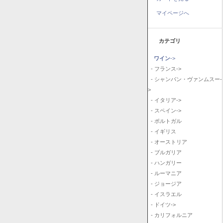
マイページへ
カテゴリ
ワイン
->
- フランス->
- シャンパン・ヴァンムスー-
>
- イタリア->
- スペイン->
- ポルトガル
- イギリス
- オーストリア
- ブルガリア
- ハンガリー
- ルーマニア
- ジョージア
- イスラエル
- ドイツ->
- カリフォルニア