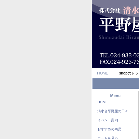
HOME
shopのト
Menu
HOME
清水台平野屋の日々
イベント案内
おすすめの商品
カートを見る