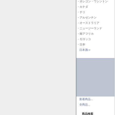
- オレゴン・ワシントン
- カナダ
- チリ
- アルゼンチン
- オーストラリア
- ニュージーランド
- 南アフリカ
- モロッコ
- 日本
日本酒->
新着商品...
全商品...
商品検索