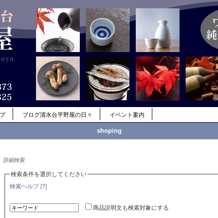
ップ
ブログ清水台平野屋の日々
イベント案内
shoping
詳細検索
検索条件を選択してください
検索ヘルプ [?]
商品説明文も検索対象にする