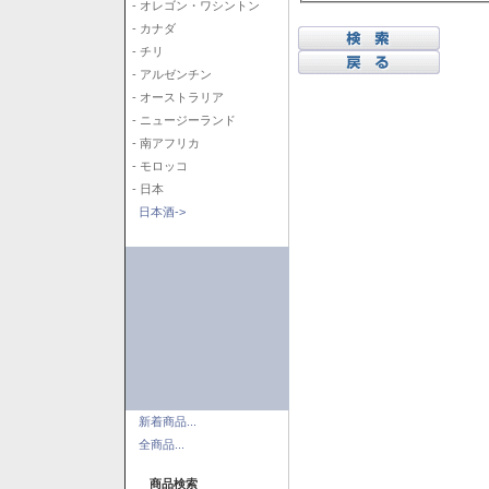
- オレゴン・ワシントン
- カナダ
- チリ
- アルゼンチン
- オーストラリア
- ニュージーランド
- 南アフリカ
- モロッコ
- 日本
日本酒->
新着商品...
全商品...
商品検索