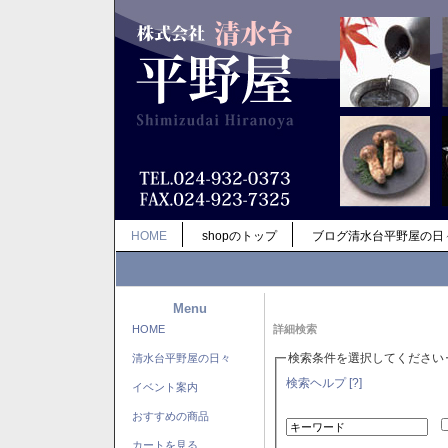
HOME
shopのトップ
ブログ清水台平野屋の日
Menu
HOME
詳細検索
検索条件を選択してください
清水台平野屋の日々
検索ヘルプ [?]
イベント案内
おすすめの商品
カートを見る