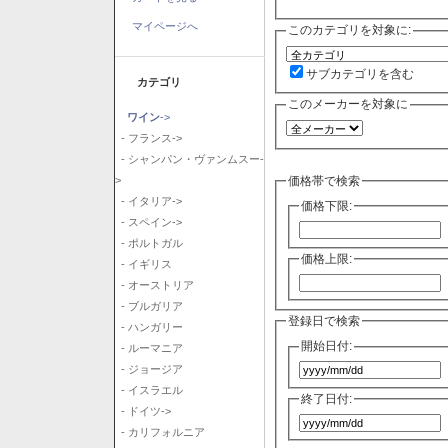
マイページへ
このカテゴリを対象に:
サブカテゴリを含む
カテゴリ
このメーカーを対象に
ワイン
->
- フランス->
- シャンパン・ヴァンムスー-
価格帯で検索
>
- イタリア->
価格下限:
- スペイン->
- ポルトガル
価格上限:
- イギリス
- オーストリア
- ブルガリア
登録日で検索
- ハンガリー
開始日付:
- ルーマニア
- ジョージア
- イスラエル
終了日付:
- ドイツ->
- カリフォルニア