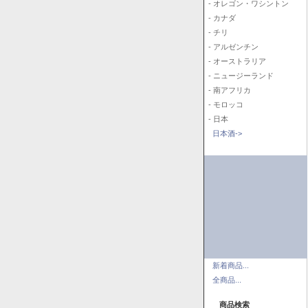
- オレゴン・ワシントン
- カナダ
- チリ
- アルゼンチン
- オーストラリア
- ニュージーランド
- 南アフリカ
- モロッコ
- 日本
日本酒->
新着商品...
全商品...
商品検索