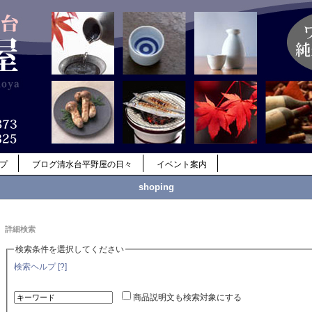
ップ
ブログ清水台平野屋の日々
イベント案内
shoping
詳細検索
検索条件を選択してください
検索ヘルプ [?]
商品説明文も検索対象にする