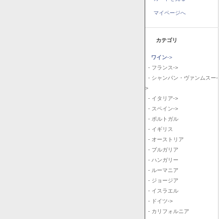
マイページへ
カテゴリ
ワイン
->
- フランス->
- シャンパン・ヴァンムスー-
>
- イタリア->
- スペイン->
- ポルトガル
- イギリス
- オーストリア
- ブルガリア
- ハンガリー
- ルーマニア
- ジョージア
- イスラエル
- ドイツ->
- カリフォルニア