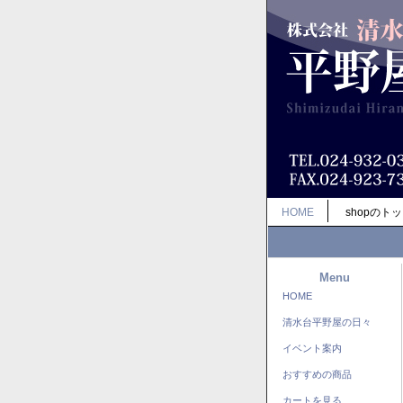
HOME
shopのト
Menu
HOME
清水台平野屋の日々
イベント案内
おすすめの商品
カートを見る