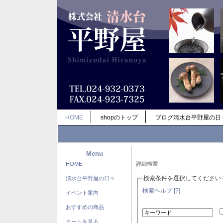
HOME
shopのトップ
ブログ清水台平野屋の日
Menu
HOME
詳細検索
検索条件を選択してください
清水台平野屋の日々
検索ヘルプ [?]
イベント案内
おすすめの商品
カートを見る