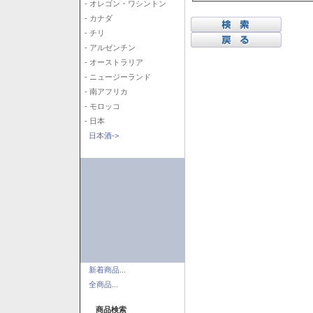
- オレゴン・ワシントン
- カナダ
- チリ
- アルゼンチン
- オーストラリア
- ニュージーランド
- 南アフリカ
- モロッコ
- 日本
日本酒->
新着商品...
全商品...
商品検索