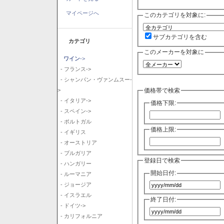
マイページへ
このカテゴリを対象に:
サブカテゴリを含む
カテゴリ
このメーカーを対象に
ワイン
->
- フランス->
- シャンパン・ヴァンムスー-
価格帯で検索
>
- イタリア->
価格下限:
- スペイン->
- ポルトガル
価格上限:
- イギリス
- オーストリア
- ブルガリア
登録日で検索
- ハンガリー
開始日付:
- ルーマニア
- ジョージア
- イスラエル
終了日付:
- ドイツ->
- カリフォルニア