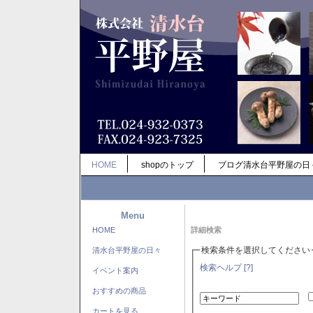
HOME
shopのトップ
ブログ清水台平野屋の日
Menu
HOME
詳細検索
検索条件を選択してください
清水台平野屋の日々
検索ヘルプ [?]
イベント案内
おすすめの商品
カートを見る