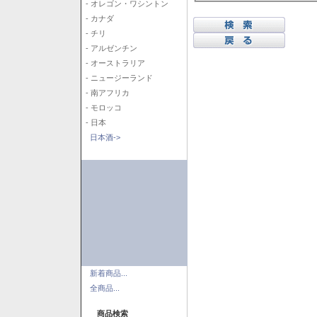
- オレゴン・ワシントン
- カナダ
- チリ
- アルゼンチン
- オーストラリア
- ニュージーランド
- 南アフリカ
- モロッコ
- 日本
日本酒->
新着商品...
全商品...
商品検索