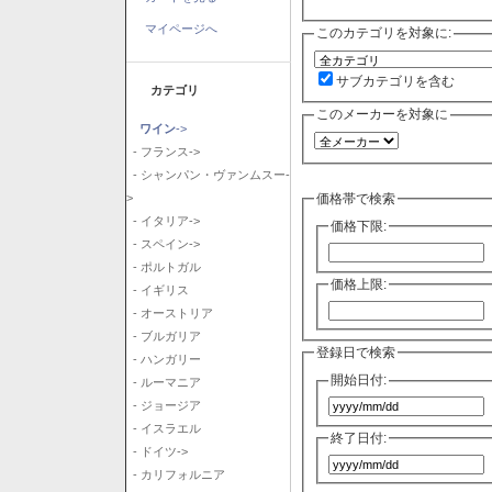
マイページへ
このカテゴリを対象に:
サブカテゴリを含む
カテゴリ
このメーカーを対象に
ワイン
->
- フランス->
- シャンパン・ヴァンムスー-
価格帯で検索
>
- イタリア->
価格下限:
- スペイン->
- ポルトガル
価格上限:
- イギリス
- オーストリア
- ブルガリア
登録日で検索
- ハンガリー
開始日付:
- ルーマニア
- ジョージア
- イスラエル
終了日付:
- ドイツ->
- カリフォルニア