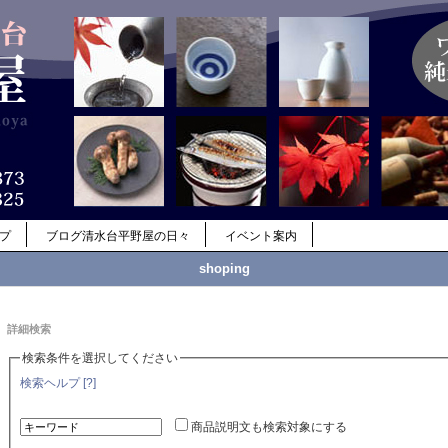
ップ
ブログ清水台平野屋の日々
イベント案内
shoping
詳細検索
検索条件を選択してください
検索ヘルプ [?]
商品説明文も検索対象にする