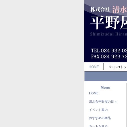
HOME
shopのト
Menu
HOME
清水台平野屋の日々
イベント案内
おすすめの商品
カートを見る