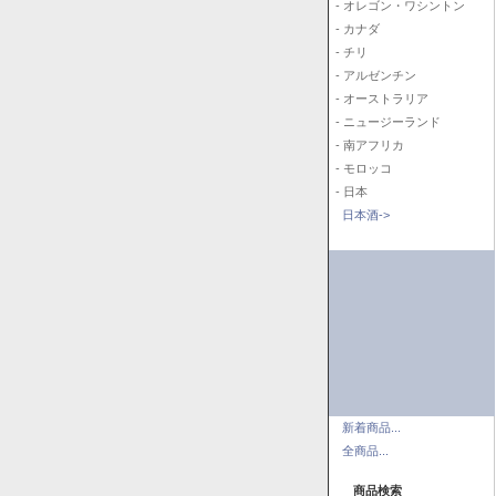
- オレゴン・ワシントン
- カナダ
- チリ
- アルゼンチン
- オーストラリア
- ニュージーランド
- 南アフリカ
- モロッコ
- 日本
日本酒->
新着商品...
全商品...
商品検索