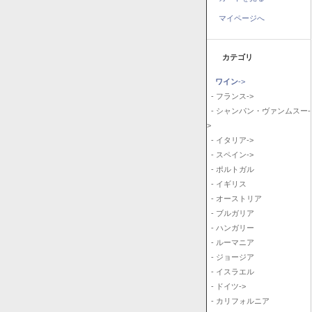
マイページへ
カテゴリ
ワイン
->
- フランス->
- シャンパン・ヴァンムスー-
>
- イタリア->
- スペイン->
- ポルトガル
- イギリス
- オーストリア
- ブルガリア
- ハンガリー
- ルーマニア
- ジョージア
- イスラエル
- ドイツ->
- カリフォルニア