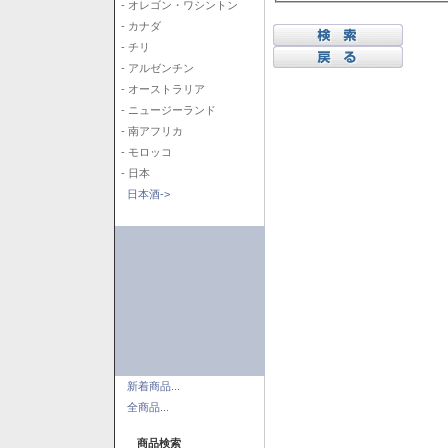
- オレゴン・ワシントン
- カナダ
- チリ
- アルゼンチン
- オーストラリア
- ニュージーランド
- 南アフリカ
- モロッコ
- 日本
日本酒->
新着商品...
全商品...
商品検索