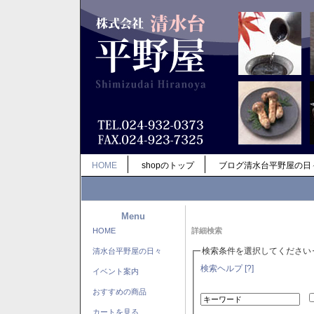
HOME
shopのトップ
ブログ清水台平野屋の日
Menu
HOME
詳細検索
検索条件を選択してください
清水台平野屋の日々
検索ヘルプ [?]
イベント案内
おすすめの商品
カートを見る