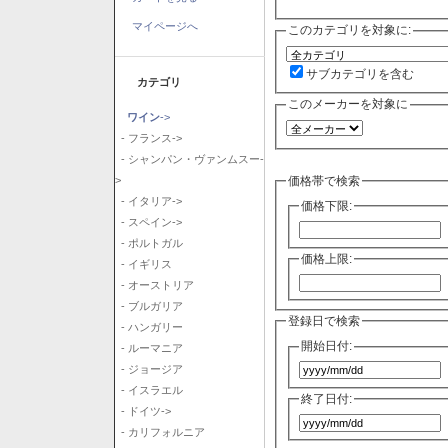
マイページへ
このカテゴリを対象に:
サブカテゴリを含む
カテゴリ
このメーカーを対象に
ワイン
->
- フランス->
- シャンパン・ヴァンムスー-
価格帯で検索
>
- イタリア->
価格下限:
- スペイン->
- ポルトガル
価格上限:
- イギリス
- オーストリア
- ブルガリア
登録日で検索
- ハンガリー
開始日付:
- ルーマニア
- ジョージア
- イスラエル
終了日付:
- ドイツ->
- カリフォルニア