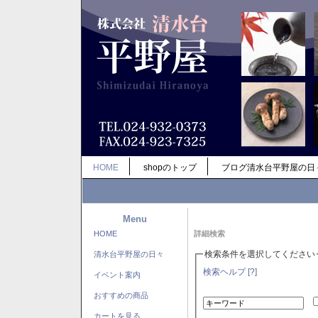
HOME
shopのトップ
ブログ清水台平野屋の日
Menu
HOME
詳細検索
検索条件を選択してください
清水台平野屋の日々
検索ヘルプ [?]
イベント案内
おすすめの商品
カートを見る