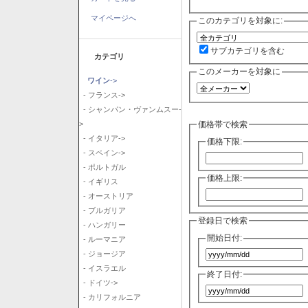
マイページへ
このカテゴリを対象に:
サブカテゴリを含む
カテゴリ
このメーカーを対象に
ワイン
->
- フランス->
- シャンパン・ヴァンムスー-
価格帯で検索
>
- イタリア->
価格下限:
- スペイン->
- ポルトガル
価格上限:
- イギリス
- オーストリア
- ブルガリア
登録日で検索
- ハンガリー
開始日付:
- ルーマニア
- ジョージア
- イスラエル
終了日付:
- ドイツ->
- カリフォルニア