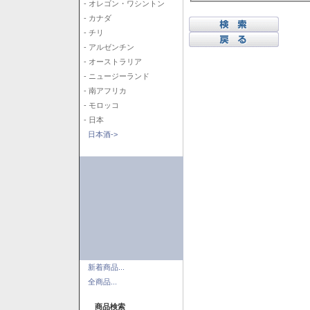
- オレゴン・ワシントン
- カナダ
- チリ
- アルゼンチン
- オーストラリア
- ニュージーランド
- 南アフリカ
- モロッコ
- 日本
日本酒->
新着商品...
全商品...
商品検索