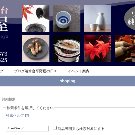
ップ
ブログ清水台平野屋の日々
イベント案内
shoping
詳細検索
検索条件を選択してください
検索ヘルプ [?]
商品説明文も検索対象にする