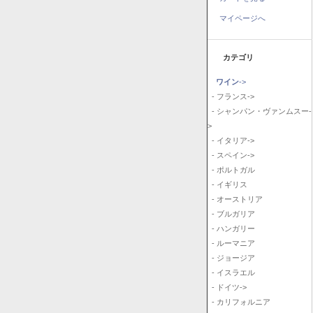
マイページへ
カテゴリ
ワイン
->
- フランス->
- シャンパン・ヴァンムスー-
>
- イタリア->
- スペイン->
- ポルトガル
- イギリス
- オーストリア
- ブルガリア
- ハンガリー
- ルーマニア
- ジョージア
- イスラエル
- ドイツ->
- カリフォルニア