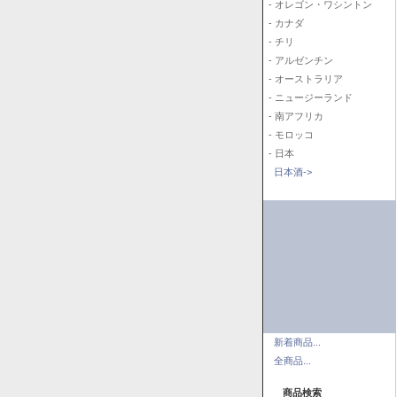
- オレゴン・ワシントン
- カナダ
- チリ
- アルゼンチン
- オーストラリア
- ニュージーランド
- 南アフリカ
- モロッコ
- 日本
日本酒->
新着商品...
全商品...
商品検索