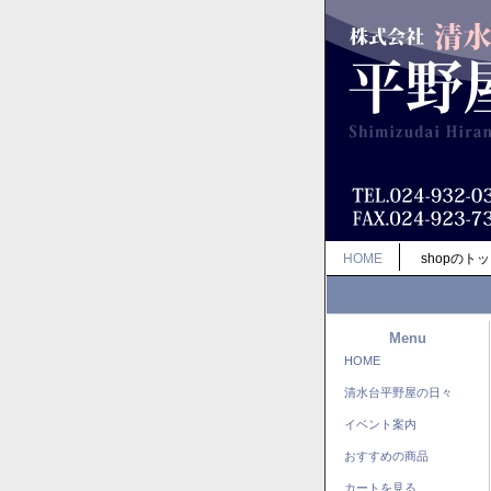
HOME
shopのト
Menu
HOME
清水台平野屋の日々
イベント案内
おすすめの商品
カートを見る