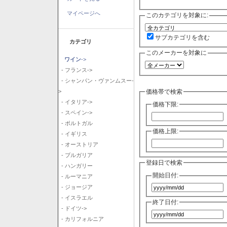
マイページへ
このカテゴリを対象に:
サブカテゴリを含む
カテゴリ
このメーカーを対象に
ワイン
->
- フランス->
- シャンパン・ヴァンムスー-
価格帯で検索
>
- イタリア->
価格下限:
- スペイン->
- ポルトガル
価格上限:
- イギリス
- オーストリア
- ブルガリア
登録日で検索
- ハンガリー
開始日付:
- ルーマニア
- ジョージア
- イスラエル
終了日付:
- ドイツ->
- カリフォルニア