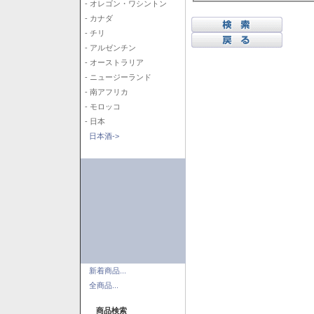
- オレゴン・ワシントン
- カナダ
- チリ
- アルゼンチン
- オーストラリア
- ニュージーランド
- 南アフリカ
- モロッコ
- 日本
日本酒->
新着商品...
全商品...
商品検索