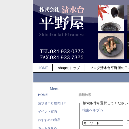
HOME
shopのトップ
ブログ清水台平野屋の日
Menu
HOME
詳細検索
検索条件を選択してください
清水台平野屋の日々
検索ヘルプ [?]
イベント案内
おすすめの商品
カートを見る