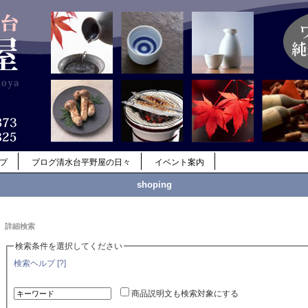
ップ
ブログ清水台平野屋の日々
イベント案内
shoping
詳細検索
検索条件を選択してください
検索ヘルプ [?]
商品説明文も検索対象にする