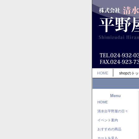
HOME
shopのト
Menu
HOME
清水台平野屋の日々
イベント案内
おすすめの商品
カートを見る