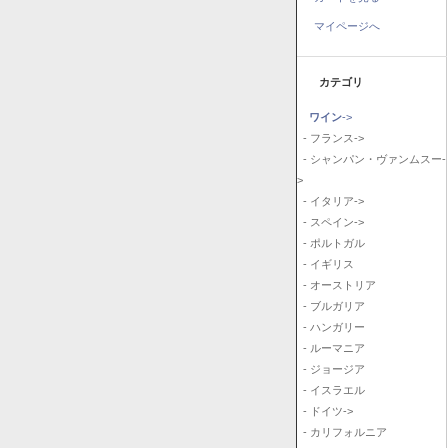
マイページへ
カテゴリ
ワイン
->
- フランス->
- シャンパン・ヴァンムスー-
>
- イタリア->
- スペイン->
- ポルトガル
- イギリス
- オーストリア
- ブルガリア
- ハンガリー
- ルーマニア
- ジョージア
- イスラエル
- ドイツ->
- カリフォルニア