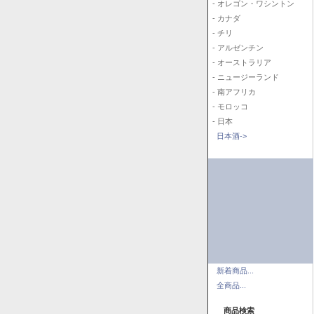
- オレゴン・ワシントン
- カナダ
- チリ
- アルゼンチン
- オーストラリア
- ニュージーランド
- 南アフリカ
- モロッコ
- 日本
日本酒->
新着商品...
全商品...
商品検索