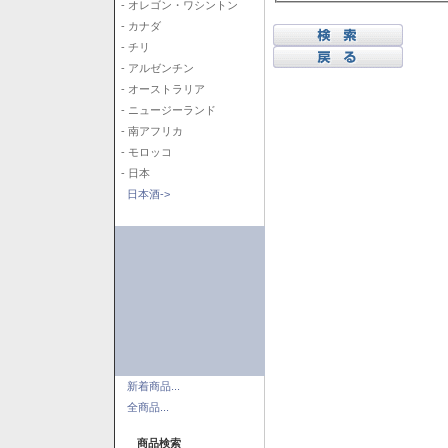
- オレゴン・ワシントン
- カナダ
- チリ
- アルゼンチン
- オーストラリア
- ニュージーランド
- 南アフリカ
- モロッコ
- 日本
日本酒->
新着商品...
全商品...
商品検索