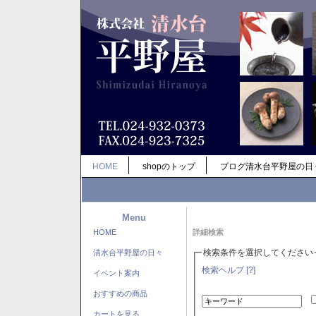
HOME
shopのトップ
ブログ清水台平野屋の日
Menu
HOME
詳細検索
検索条件を選択してください
清水台平野屋の日々
検索ヘルプ [?]
イベント案内
おすすめの商品
カートを見る