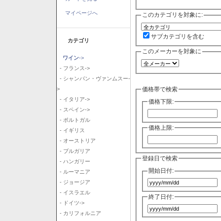
マイページへ
このカテゴリを対象に:
サブカテゴリを含む
カテゴリ
このメーカーを対象に
ワイン
->
- フランス->
- シャンパン・ヴァンムスー-
価格帯で検索
>
- イタリア->
価格下限:
- スペイン->
- ポルトガル
価格上限:
- イギリス
- オーストリア
- ブルガリア
登録日で検索
- ハンガリー
開始日付:
- ルーマニア
- ジョージア
- イスラエル
終了日付:
- ドイツ->
- カリフォルニア