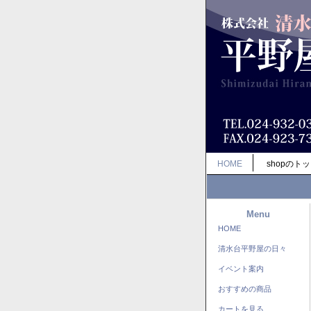
HOME
shopのト
Menu
HOME
清水台平野屋の日々
イベント案内
おすすめの商品
カートを見る