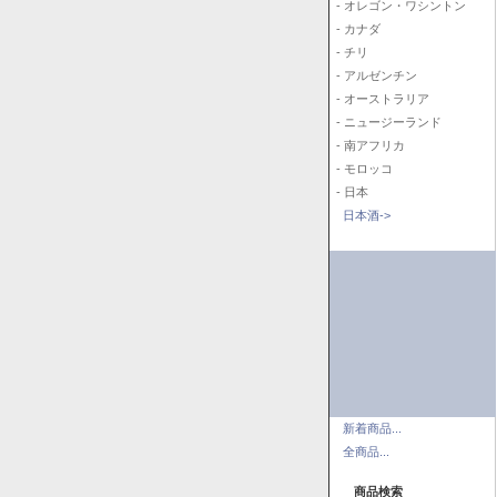
- オレゴン・ワシントン
- カナダ
- チリ
- アルゼンチン
- オーストラリア
- ニュージーランド
- 南アフリカ
- モロッコ
- 日本
日本酒->
新着商品...
全商品...
商品検索