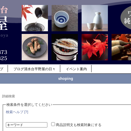
ップ
ブログ清水台平野屋の日々
イベント案内
shoping
詳細検索
検索条件を選択してください
検索ヘルプ [?]
商品説明文も検索対象にする