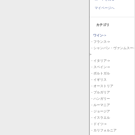
マイページへ
カテゴリ
ワイン
->
- フランス->
- シャンパン・ヴァンムスー-
>
- イタリア->
- スペイン->
- ポルトガル
- イギリス
- オーストリア
- ブルガリア
- ハンガリー
- ルーマニア
- ジョージア
- イスラエル
- ドイツ->
- カリフォルニア