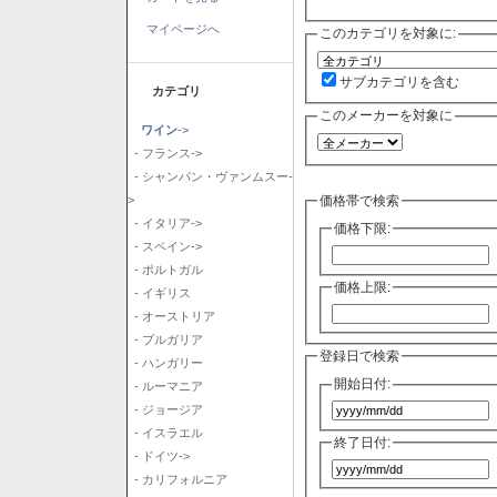
マイページへ
このカテゴリを対象に:
サブカテゴリを含む
カテゴリ
このメーカーを対象に
ワイン
->
- フランス->
- シャンパン・ヴァンムスー-
価格帯で検索
>
- イタリア->
価格下限:
- スペイン->
- ポルトガル
価格上限:
- イギリス
- オーストリア
- ブルガリア
登録日で検索
- ハンガリー
開始日付:
- ルーマニア
- ジョージア
- イスラエル
終了日付:
- ドイツ->
- カリフォルニア