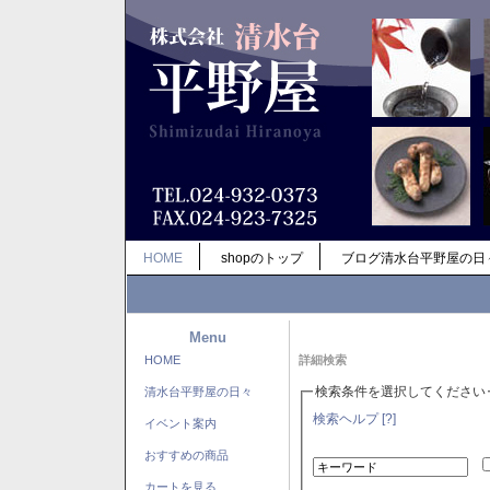
HOME
shopのトップ
ブログ清水台平野屋の日
Menu
HOME
詳細検索
検索条件を選択してください
清水台平野屋の日々
検索ヘルプ [?]
イベント案内
おすすめの商品
カートを見る