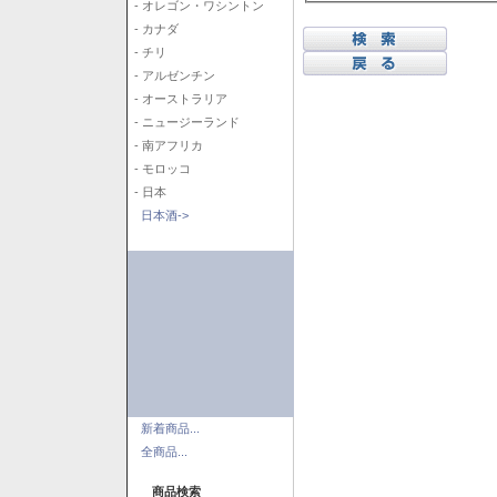
- オレゴン・ワシントン
- カナダ
- チリ
- アルゼンチン
- オーストラリア
- ニュージーランド
- 南アフリカ
- モロッコ
- 日本
日本酒->
新着商品...
全商品...
商品検索