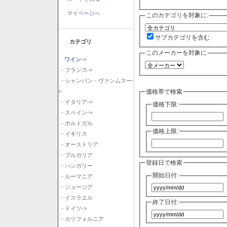
マイページへ
このカテゴリを対象に:
サブカテゴリを含む
カテゴリ
このメーカーを対象に
ワイン
->
- フランス->
- シャンパン・ヴァンムスー-
価格帯で検索
>
- イタリア->
価格下限:
- スペイン->
- ポルトガル
価格上限:
- イギリス
- オーストリア
- ブルガリア
登録日で検索
- ハンガリー
開始日付:
- ルーマニア
- ジョージア
- イスラエル
終了日付:
- ドイツ->
- カリフォルニア