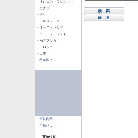
- オレゴン・ワシントン
- カナダ
- チリ
- アルゼンチン
- オーストラリア
- ニュージーランド
- 南アフリカ
- モロッコ
- 日本
日本酒->
新着商品...
全商品...
商品検索