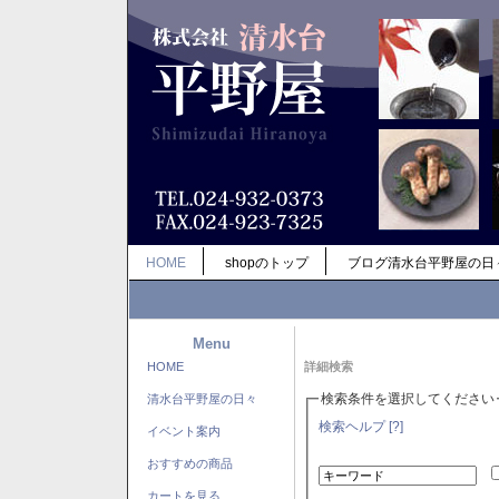
HOME
shopのトップ
ブログ清水台平野屋の日
Menu
HOME
詳細検索
検索条件を選択してください
清水台平野屋の日々
検索ヘルプ [?]
イベント案内
おすすめの商品
カートを見る