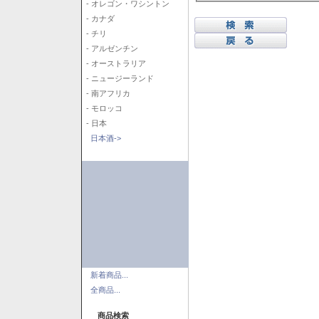
- オレゴン・ワシントン
- カナダ
- チリ
- アルゼンチン
- オーストラリア
- ニュージーランド
- 南アフリカ
- モロッコ
- 日本
日本酒->
新着商品...
全商品...
商品検索