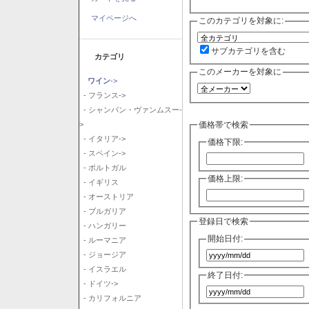
マイページへ
このカテゴリを対象に:
サブカテゴリを含む
カテゴリ
このメーカーを対象に
ワイン
->
- フランス->
- シャンパン・ヴァンムスー-
価格帯で検索
>
- イタリア->
価格下限:
- スペイン->
- ポルトガル
価格上限:
- イギリス
- オーストリア
- ブルガリア
登録日で検索
- ハンガリー
開始日付:
- ルーマニア
- ジョージア
- イスラエル
終了日付:
- ドイツ->
- カリフォルニア