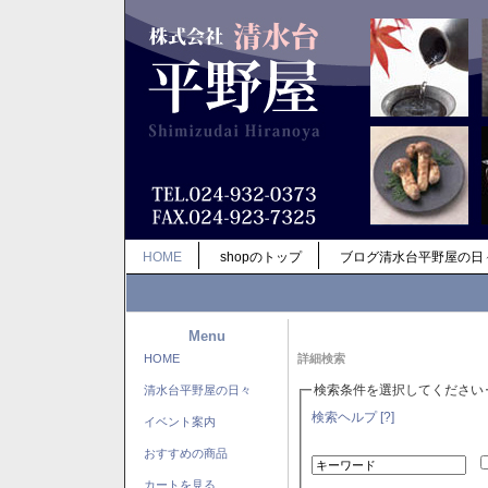
HOME
shopのトップ
ブログ清水台平野屋の日
Menu
HOME
詳細検索
検索条件を選択してください
清水台平野屋の日々
検索ヘルプ [?]
イベント案内
おすすめの商品
カートを見る