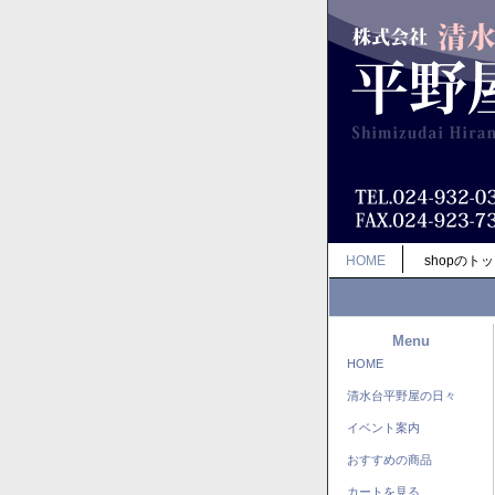
HOME
shopのト
Menu
HOME
清水台平野屋の日々
イベント案内
おすすめの商品
カートを見る