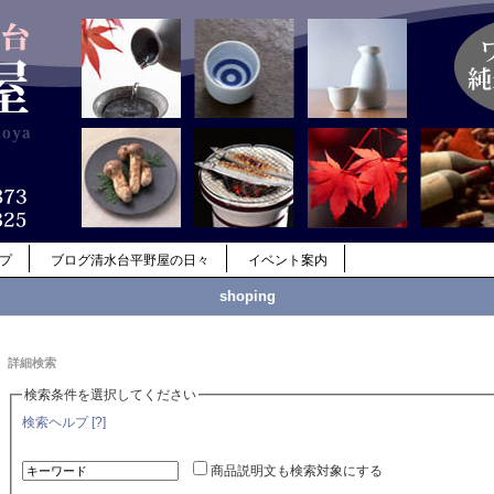
ップ
ブログ清水台平野屋の日々
イベント案内
shoping
詳細検索
検索条件を選択してください
検索ヘルプ [?]
商品説明文も検索対象にする