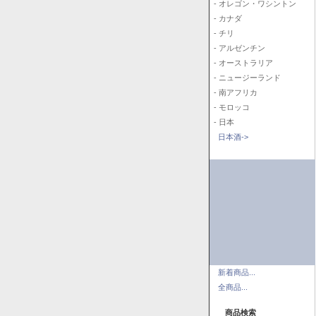
- オレゴン・ワシントン
- カナダ
- チリ
- アルゼンチン
- オーストラリア
- ニュージーランド
- 南アフリカ
- モロッコ
- 日本
日本酒->
新着商品...
全商品...
商品検索