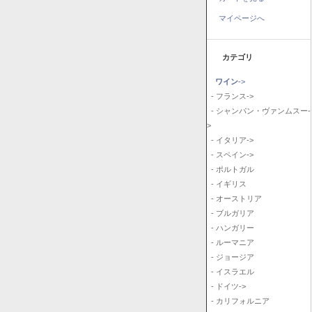
マイページへ
カテゴリ
ワイン
->
- フランス->
- シャンパン・ヴァンムスー-
>
- イタリア->
- スペイン->
- ポルトガル
- イギリス
- オーストリア
- ブルガリア
- ハンガリー
- ルーマニア
- ジョージア
- イスラエル
- ドイツ->
- カリフォルニア