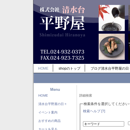
HOME
shopのトップ
ブログ清水台平野屋の日
Menu
HOME
詳細検索
検索条件を選択してください
清水台平野屋の日々
検索ヘルプ [?]
イベント案内
おすすめの商品
カートを見る