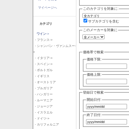
マイページへ
このカテゴリを対象に:
サブカテゴリを含む
カテゴリ
このメーカーを対象に
ワイン
->
- フランス->
- シャンパン・ヴァンムスー-
価格帯で検索
>
- イタリア->
価格下限:
- スペイン->
- ポルトガル
価格上限:
- イギリス
- オーストリア
- ブルガリア
登録日で検索
- ハンガリー
開始日付:
- ルーマニア
- ジョージア
- イスラエル
終了日付:
- ドイツ->
- カリフォルニア