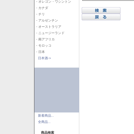
- オレゴン・ワシントン
- カナダ
- チリ
- アルゼンチン
- オーストラリア
- ニュージーランド
- 南アフリカ
- モロッコ
- 日本
日本酒->
新着商品...
全商品...
商品検索