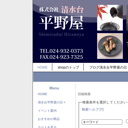
HOME
shopのトップ
ブログ清水台平野屋の日
Menu
HOME
詳細検索
検索条件を選択してください
清水台平野屋の日々
検索ヘルプ [?]
イベント案内
おすすめの商品
カートを見る