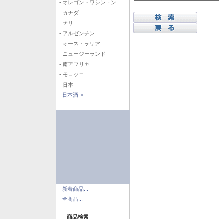
- オレゴン・ワシントン
- カナダ
- チリ
- アルゼンチン
- オーストラリア
- ニュージーランド
- 南アフリカ
- モロッコ
- 日本
日本酒->
新着商品...
全商品...
商品検索