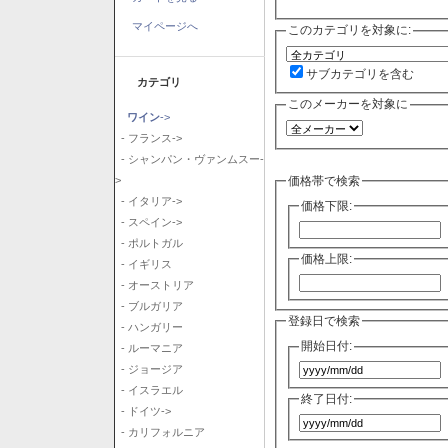
マイページへ
このカテゴリを対象に:
サブカテゴリを含む
カテゴリ
このメーカーを対象に
ワイン
->
- フランス->
- シャンパン・ヴァンムスー-
価格帯で検索
>
- イタリア->
価格下限:
- スペイン->
- ポルトガル
価格上限:
- イギリス
- オーストリア
- ブルガリア
登録日で検索
- ハンガリー
開始日付:
- ルーマニア
- ジョージア
- イスラエル
終了日付:
- ドイツ->
- カリフォルニア