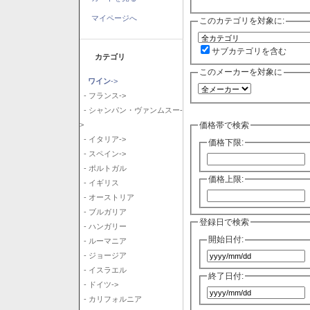
マイページへ
このカテゴリを対象に:
サブカテゴリを含む
カテゴリ
このメーカーを対象に
ワイン
->
- フランス->
- シャンパン・ヴァンムスー-
価格帯で検索
>
- イタリア->
価格下限:
- スペイン->
- ポルトガル
価格上限:
- イギリス
- オーストリア
- ブルガリア
登録日で検索
- ハンガリー
開始日付:
- ルーマニア
- ジョージア
- イスラエル
終了日付:
- ドイツ->
- カリフォルニア