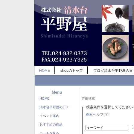
HOME
shopのトップ
ブログ清水台平野屋の日
Menu
HOME
詳細検索
検索条件を選択してください
清水台平野屋の日々
検索ヘルプ [?]
イベント案内
おすすめの商品
カートを見る