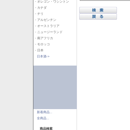
- オレゴン・ワシントン
- カナダ
- チリ
- アルゼンチン
- オーストラリア
- ニュージーランド
- 南アフリカ
- モロッコ
- 日本
日本酒->
新着商品...
全商品...
商品検索