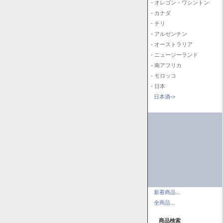
- オレゴン・ワシントン
- カナダ
- チリ
- アルゼンチン
- オーストラリア
- ニュージーランド
- 南アフリカ
- モロッコ
- 日本
日本酒->
新着商品...
全商品...
商品検索