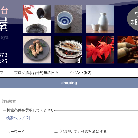
ップ
ブログ清水台平野屋の日々
イベント案内
shoping
詳細検索
検索条件を選択してください
検索ヘルプ [?]
商品説明文も検索対象にする