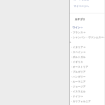
マイページへ
カテゴリ
ワイン
->
- フランス->
- シャンパン・ヴァンムスー-
>
- イタリア->
- スペイン->
- ポルトガル
- イギリス
- オーストリア
- ブルガリア
- ハンガリー
- ルーマニア
- ジョージア
- イスラエル
- ドイツ->
- カリフォルニア