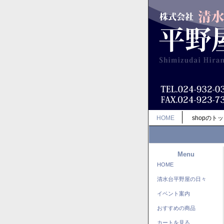
HOME
shopのト
Menu
HOME
清水台平野屋の日々
イベント案内
おすすめの商品
カートを見る