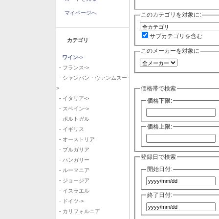
マイページへ
このカテゴリを対象に:
サブカテゴリを含む
カテゴリ
このメーカーを対象に
ワイン
->
- フランス->
- シャンパン・ヴァンムスー-
価格帯で検索
>
- イタリア->
価格下限:
- スペイン->
- ポルトガル
価格上限:
- イギリス
- オーストリア
- ブルガリア
登録日で検索
- ハンガリー
開始日付:
- ルーマニア
- ジョージア
- イスラエル
終了日付:
- ドイツ->
- カリフォルニア