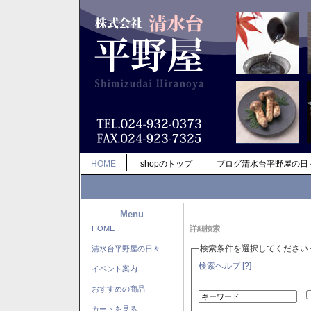
HOME
shopのトップ
ブログ清水台平野屋の日
Menu
HOME
詳細検索
検索条件を選択してください
清水台平野屋の日々
検索ヘルプ [?]
イベント案内
おすすめの商品
カートを見る