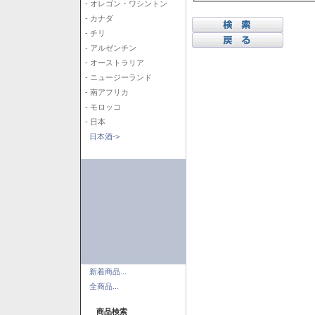
- オレゴン・ワシントン
- カナダ
- チリ
- アルゼンチン
- オーストラリア
- ニュージーランド
- 南アフリカ
- モロッコ
- 日本
日本酒->
新着商品...
全商品...
商品検索