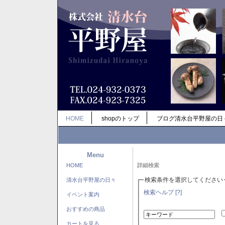
HOME
shopのトップ
ブログ清水台平野屋の日
Menu
HOME
詳細検索
検索条件を選択してください
清水台平野屋の日々
検索ヘルプ [?]
イベント案内
おすすめの商品
カートを見る