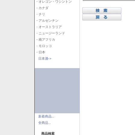
- オレゴン・ワシントン
- カナダ
- チリ
- アルゼンチン
- オーストラリア
- ニュージーランド
- 南アフリカ
- モロッコ
- 日本
日本酒->
新着商品...
全商品...
商品検索