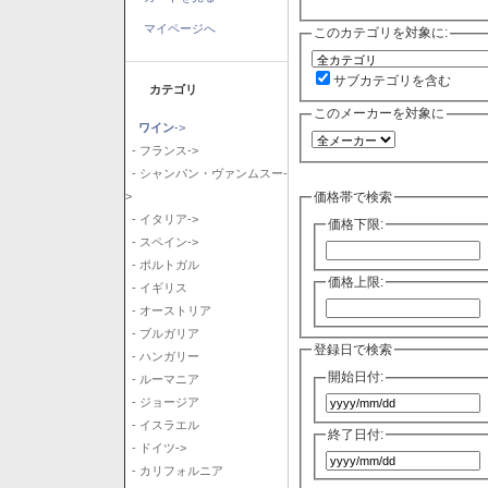
マイページへ
このカテゴリを対象に:
サブカテゴリを含む
カテゴリ
このメーカーを対象に
ワイン
->
- フランス->
- シャンパン・ヴァンムスー-
価格帯で検索
>
- イタリア->
価格下限:
- スペイン->
- ポルトガル
価格上限:
- イギリス
- オーストリア
- ブルガリア
登録日で検索
- ハンガリー
開始日付:
- ルーマニア
- ジョージア
- イスラエル
終了日付:
- ドイツ->
- カリフォルニア