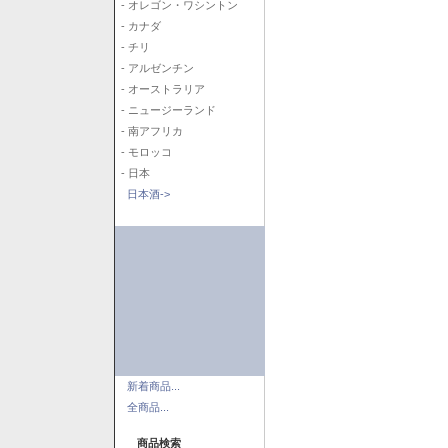
- オレゴン・ワシントン
- カナダ
- チリ
- アルゼンチン
- オーストラリア
- ニュージーランド
- 南アフリカ
- モロッコ
- 日本
日本酒->
新着商品...
全商品...
商品検索