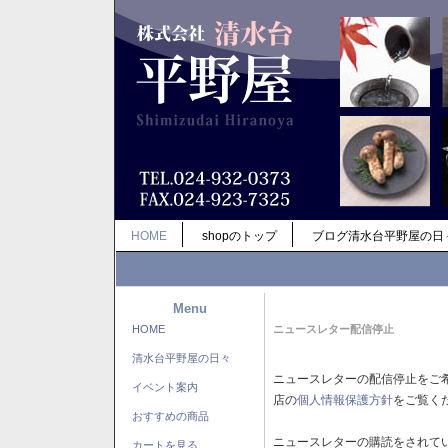
HOME
shopのトップ
ブログ清水台平野屋の日
Menu
HOME
ニュースレター配信停止
清水台平野屋の日々
ニュースレターの配信停止をご
イベント案内
店の
個人情報保護方針
をご覧く
おすすめの商品
ニュースレターの購読をされて
カートを見る