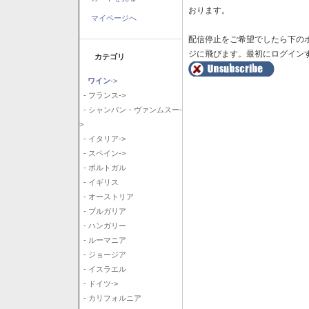
おります。
マイページへ
配信停止をご希望でしたら下の
ジに飛びます。最初にログイン
カテゴリ
ワイン
->
- フランス->
- シャンパン・ヴァンムスー-
>
- イタリア->
- スペイン->
- ポルトガル
- イギリス
- オーストリア
- ブルガリア
- ハンガリー
- ルーマニア
- ジョージア
- イスラエル
- ドイツ->
- カリフォルニア