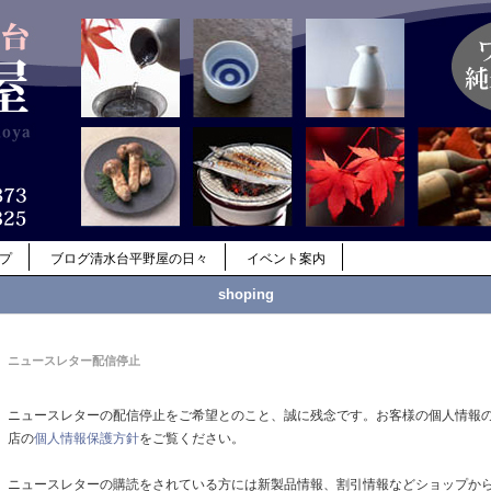
ップ
ブログ清水台平野屋の日々
イベント案内
shoping
ニュースレター配信停止
ニュースレターの配信停止をご希望とのこと、誠に残念です。お客様の個人情報
店の
個人情報保護方針
をご覧ください。
ニュースレターの購読をされている方には新製品情報、割引情報などショップか