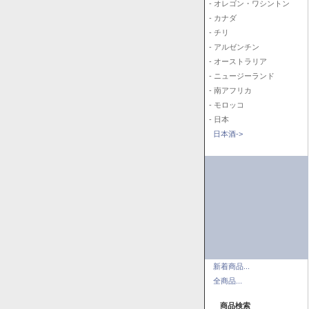
- オレゴン・ワシントン
- カナダ
- チリ
- アルゼンチン
- オーストラリア
- ニュージーランド
- 南アフリカ
- モロッコ
- 日本
日本酒->
新着商品...
全商品...
商品検索