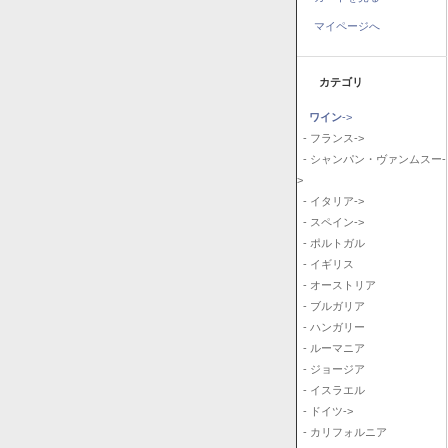
マイページへ
カテゴリ
ワイン
->
- フランス->
- シャンパン・ヴァンムスー-
>
- イタリア->
- スペイン->
- ポルトガル
- イギリス
- オーストリア
- ブルガリア
- ハンガリー
- ルーマニア
- ジョージア
- イスラエル
- ドイツ->
- カリフォルニア