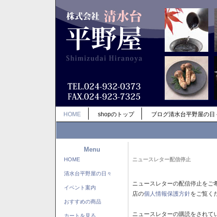
HOME
shopのトップ
ブログ清水台平野屋の日
Menu
HOME
ニュースレター配信停止
清水台平野屋の日々
ニュースレターの配信停止をご
イベント案内
店の
個人情報保護方針
をご覧く
おすすめの商品
ニュースレターの購読をされて
カートを見る