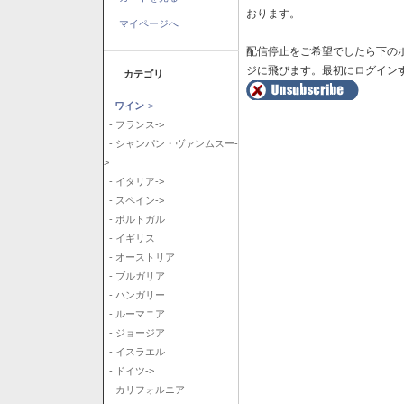
おります。
マイページへ
配信停止をご希望でしたら下の
ジに飛びます。最初にログイン
カテゴリ
ワイン
->
- フランス->
- シャンパン・ヴァンムスー-
>
- イタリア->
- スペイン->
- ポルトガル
- イギリス
- オーストリア
- ブルガリア
- ハンガリー
- ルーマニア
- ジョージア
- イスラエル
- ドイツ->
- カリフォルニア