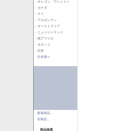
- オレゴン・ワシントン
- カナダ
- チリ
- アルゼンチン
- オーストラリア
- ニュージーランド
- 南アフリカ
- モロッコ
- 日本
日本酒->
新着商品...
全商品...
商品検索