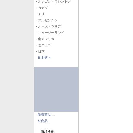
- オレゴン・ワシントン
- カナダ
- チリ
- アルゼンチン
- オーストラリア
- ニュージーランド
- 南アフリカ
- モロッコ
- 日本
日本酒->
新着商品...
全商品...
商品検索