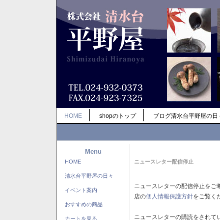
HOME
shopのトップ
ブログ清水台平野屋の日
Menu
HOME
ニュースレター配信停止
清水台平野屋の日々
ニュースレターの配信停止をご
イベント案内
店の
個人情報保護方針
をご覧く
おすすめの商品
ニュースレターの購読をされて
カートを見る