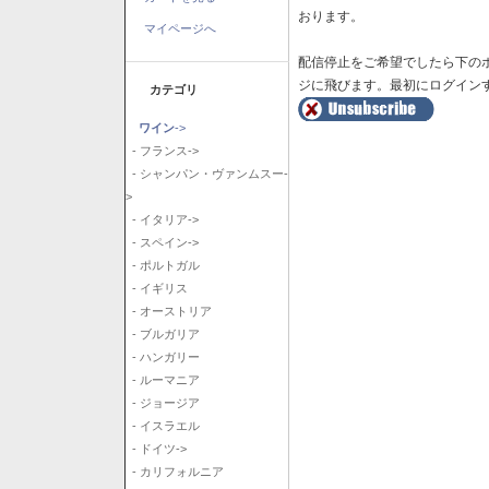
おります。
マイページへ
配信停止をご希望でしたら下の
ジに飛びます。最初にログイン
カテゴリ
ワイン
->
- フランス->
- シャンパン・ヴァンムスー-
>
- イタリア->
- スペイン->
- ポルトガル
- イギリス
- オーストリア
- ブルガリア
- ハンガリー
- ルーマニア
- ジョージア
- イスラエル
- ドイツ->
- カリフォルニア